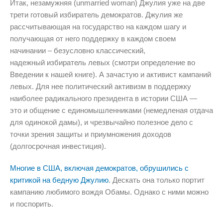
Итак, незамужняя (unmarried woman) Джулия уже на две
трети готовый избиратель демократов. Джулия же
рассчитывающая на государство на каждом шагу и
получающая от него поддержку в каждом своем
начинании – безусловно классический,
надежный избиратель левых (смотри определение во
Введении к нашей книге). А зачастую и активист кампаний
левых. Для нее политический активизм в поддержку
наиболее радикального президента в истории США —
это и общение с единомышленниками (немедленая отдача
для одинокой дамы), и чрезвычайно полезное дело с
точки зрения защиты и приумножения доходов
(долгосрочная инвестиция).
Многие в США, включая демократов, обрушились с
критикой на бедную Джулию
. Дескать она только портит
кампанию любимого вождя Обамы. Однако с ними можно
и поспорить.