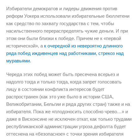
Избиратели демократов и лидеры движения против
реформ Уокера использовали избирательные бюллетени
как средство по захвату государства с тем, чтобы
насильственного перераспределять чужие деньги. И при
этом они были близки к победе. Причем не к «первой
исторической», а
к очередной из невероятно длинного
ряда побед иждивенцев над работниками, стрекоз над
муравьями
.
Череда этих побед может быть пресечена всерьез и
надолго тогда и только тогда, когда запрет голосовать
лицу в состоянии конфликта интересов будет
распространен (как это уже было в истории США,
Великобритании, Бельгии и ряда других стран) также и на
избирателя. Пока же «плодоносить способно чрево…» и
даже в Висконсине не исключен откат, как только трудами
республиканской администрации угроза дефолта будет
оттеснена на «безопасное» с точки зрения избирателя