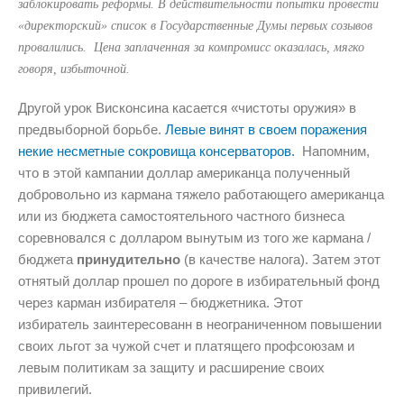
заблокировать реформы. В действительности попытки провести
«директорский» список в Государственные Думы первых созывов
провалились. Цена заплаченная за компромисс оказалась, мягко
говоря, избыточной.
Другой урок Висконсина касается «чистоты оружия» в
предвыборной борьбе.
Левые винят в своем поражения
некие несметные сокровища консерваторов.
Напомним,
что в этой кампании доллар американца полученный
добровольно из кармана тяжело работающего американца
или из бюджета самостоятельного частного бизнеса
соревновался с долларом вынутым из того же кармана /
бюджета
принудительно
(в качестве налога). Затем этот
отнятый доллар прошел по дороге в избирательный фонд
через карман избирателя – бюджетника. Этот
избиратель заинтересованн в неограниченном повышении
своих льгот за чужой счет и платящего профсоюзам и
левым политикам за защиту и расширение своих
привилегий.