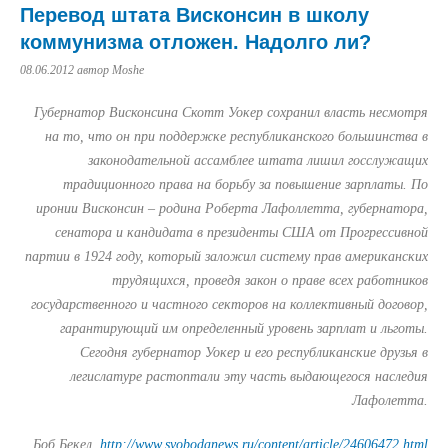
Перевод штата Висконсин в школу
коммунизма отложен. Надолго ли?
08.06.2012
автор Moshe
Губернатор Висконсина Скотт Уокер сохранил власть
несмотря
на то, что он при поддержке республиканского большинства в
законодательной ассамблее штата лишил госслужащих
традиционного права на борьбу за повышение зарплаты. По
иронии Висконсин – родина Роберта Лафоллетта, губернатора,
сенатора и кандидата в президенты США от Прогрессивной
партии в 1924 году, который заложил систему прав американских
трудящихся, проведя закон о праве всех работников
государственного и частного секторов на коллективный договор,
гарантирующий им определенный уровень зарплат и льготы.
Сегодня губернатор Уокер и его республиканские друзья в
легислатуре растоптали эту часть выдающегося наследия
Лафолетта.
Боб Бекел
http://www.svobodanews.ru/content/article/24606472.html