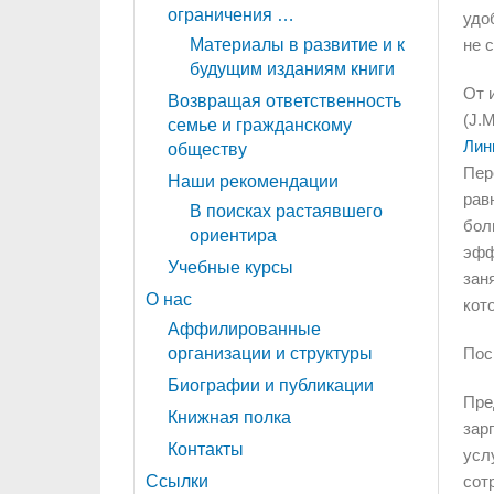
ограничения …
удо
Материалы в развитие и к
не 
будущим изданиям книги
От 
Возвращая ответственность
(J.
семье и гражданскому
Лин
обществу
Пер
Наши рекомендации
рав
В поисках растаявшего
бол
ориентира
эфф
Учебные курсы
зан
О нас
кот
Аффилированные
организации и структуры
Пос
Биографии и публикации
Пре
Книжная полка
зар
Контакты
усл
Ссылки
сот