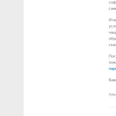
соф
сам
Ита
усл
чащ
обр
ска
Пос
пож
пар
Вам
Рубр