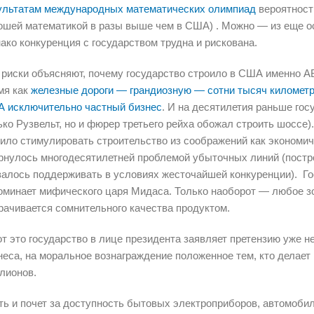
ультатам международных математических олимпиад
вероятност
ошей математикой в разы выше чем в США) . Можно — из еще о
ако конкуренция с государством трудна и рискована.
 риски объясняют, почему государство строило в США име
мя как
железные дороги — грандиозную — сотни тысяч километр
 исключительно частный бизнес
. И на десятилетия раньше гос
ько Рузвельт, но и фюрер третьего рейха обожал строить шоссе
ило стимулировать строительство из соображений как экономич
рнулось многодесятилетней проблемой убыточных линий (постр
залось поддерживать в условиях жесточайшей конкуренции). Го
оминает мифического царя Мидаса. Только наоборот — любое зо
рачивается сомнительного качества продуктом.
от это государство в лице президента заявляет претензию уже не
неса, на моральное вознаграждение положенное тем, кто делает
лионов.
ть и почет за доступность бытовых электроприборов, автомоби