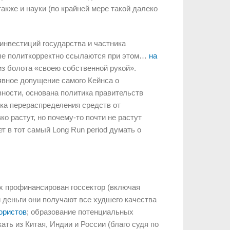
кже и науки (по крайней мере такой далеко
инвестиций государства и частника
орые политкорректно ссылаются при этом…
на
из болота «своею собственной рукой».
явное допущение самого Кейнса о
ности, основана политика правительств
ка перераспределения средств от
 растут, но почему-то почти не растут
т в тот самый Long Run period думать о
х профинансирован госсектор (включая
и деньги они получают все худшего качества
ористов
; образование потенциальных
ать из Китая, Индии и России (благо судя по