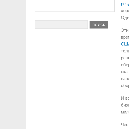
рез
хор
Одн
Эти
вре
США
тол
реш
обе
ока
нап
обо
И в
биз
мил
Чес