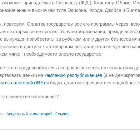
том может принадлежать Рузвельту (Ф.Д.), Клинтону, Обаме. Им,
оназначенным выскочкам типа Эдисона, Форда, Джобса и Билла
к, повторим. Оплатив государству все его программы через нал
уги о которых он не просил. Услуги (образования, прежде всего)
е вынужден приобретать за рубежом или у других бизнесов или у
азования и доступа к автодорогам поставляются не лучшего кач
жем мягко, необходимости влезло государство.
ле этого предприниматель все равно остается в» неоплатном до
ертвовать деньги на
кампанию республиканцев
(а не демократо
ни из налоговой (IRS)
и будут долго интересоваться подробностя
 это ничего не напоминает?
ики:
Актуальный комментарий
|
Ссылка