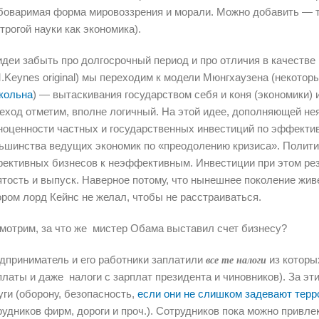
боваримая форма мировоззрения и морали. Можно добавить — та
строгой науки как экономика).
идеи забыть про долгосрочный период и про отличия в качестве 
M.Keynes original) мы переходим к модели Мюнгхаузена (некот
кольна
) — вытаскивания государством себя и коня (экономики) 
еход отметим, вполне логичный. На этой идее, дополняющей не
ноценности частных и государственных инвестиций по эффектив
ьшинства ведущих экономик по «преодолению кризиса». Полити
ективных бизнесов к неэффективным. Инвестиции при этом резко
ятость и выпуск. Наверное потому, что нынешнее поколение живе
ором лорд Кейнс не желал, чтобы не расстраиваться.
мотрим, за что же мистер Обама выставил счет бизнесу?
дприниматель и его работники заплатили
из которы
все те налоги
платы и даже налоги с зарплат президента и чиновников). За эт
уги (оборону, безопасность,
если они не слишком задевают терр
рудников фирм, дороги и проч.). Сотрудников пока можно привлек