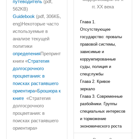
путеводитель
(pdf,
гг. XX века
562KB)
Guidebook
(pdf, 306КБ,
Глава 1.
eng)Некоторые часто
Отсутствующее
используемые в
государство: провалы
анализе текущей
правовой системы,
политики
зависимые и
определения
Препринт
коррумпированные
книги «
Стратегия
суды, полиция и
долгосрочного
спецслужбы
процветания: в
Глава 2. Кривое
поисках растаявшего
зеркало
ориентира
«
Брошюра к
Глава 3. Современные
книге
«Стратегия
разбойники. Группы
долгосрочного
специальных интересов
процветания: в
и торможение
поисках растаявшего
экономического роста
ориентира»