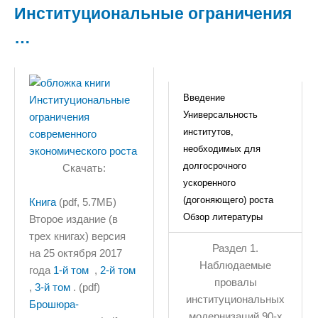
Институциональные ограничения
…
Введение
Универсальность
институтов,
необходимых для
долгосрочного
Скачать:
ускоренного
(догоняющего) роста
Книга
(pdf, 5.7МБ)
Обзор литературы
Второе издание (в
трех книгах) версия
Раздел 1.
на 25 октября 2017
Наблюдаемые
года
1-й том
,
2-й том
провалы
,
3-й том
. (pdf)
институциональных
Брошюра-
модернизаций 90-х