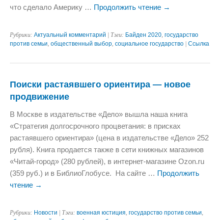
что сделало Америку …
Продолжить чтение
→
Рубрики:
Актуальный комментарий
| Тэги:
Байден 2020
,
государство
против семьи
,
общественный выбор
,
социальное государство
|
Ссылка
Поиски растаявшего ориентира — новое
продвижение
В Москве в издательстве «Дело» вышла наша книга
«Стратегия долгосрочного процветания: в присках
растаявшего ориентира» (цена в издательстве «Дело» 252
рубля). Книга продается также в сети книжных магазинов
«Читай-город» (280 рублей), в интернет-магазине Ozon.ru
(359 руб.) и в БиблиоГлобусе. На сайте …
Продолжить
чтение
→
Рубрики:
Новости
| Тэги:
военная юстиция
,
государство против семьи
,