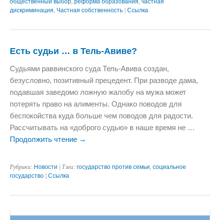
общественный выбор
,
реформа образования
,
частная
дискриминация
,
Частная собственность
|
Ссылка
Есть судьи … в Тель-Авиве?
Судьями раввинского суда Тель-Авива создан,
безусловно, позитивный прецедент. При разводе дама,
подавшая заведомо ложную жалобу на мужа может
потерять право на алименты. Однако поводов для
беспокойства куда больше чем поводов для радости.
Рассчитывать на «доброго судью» в наше время не …
Продолжить чтение
→
Рубрики:
Новости
| Тэги:
государство против семьи
,
социальное
государство
|
Ссылка