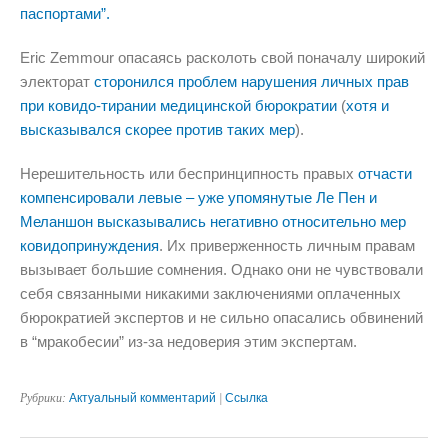
паспортами”.
Eric Zemmour опасаясь расколоть свой поначалу широкий
электорат
сторонился проблем нарушения личных прав
при ковидо-тирании медицинской бюрократии
(
хотя и
высказывался скорее против таких мер
).
Нерешительность или беспринципность правых
отчасти
компенсировали левые – уже упомянутые Ле Пен и
Меланшон высказывались негативно относительно мер
ковидопринуждения
. Их приверженность личным правам
вызывает большие сомнения. Однако они не чувствовали
себя связанными никакими заключениями оплаченных
бюрократией экспертов и не сильно опасались обвинений
в “мракобесии” из-за недоверия этим экспертам.
Рубрики:
Актуальный комментарий
|
Ссылка