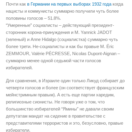
Почти как
в Германии на первых выборах 1932 года
когда
нацисты и коммунисты суммарно получили чуть более
половины голосов – 51.8%.
“Умеренные” социалисты – действующий президент-
сторонник корона-принуждения и M. Yannick JADOT
(зеленый) и Anne Hidalgo (социалистка) суммарно чуть
более трети. Не-социалисты и как бы правые M. Éric
ZEMMOUR, Valérie PÉCRESSE, Nicolas Dupont-Aignan –
суммарно менее одной седьмой части голосов
избирателей.
Для сравнения, в Израиле один только Ликуд собирает до
четверти голосов и более (он соответствует французским
мейнстримным правым). А есть еще партии харедим,
религиозные сионисты. Не говоря уже о том, что
большинство избирателей “Ямины” не давали своим
депутатам мандат на сидение в правительстве с
представителями террористов и это, безусловно, правые
избиратели.