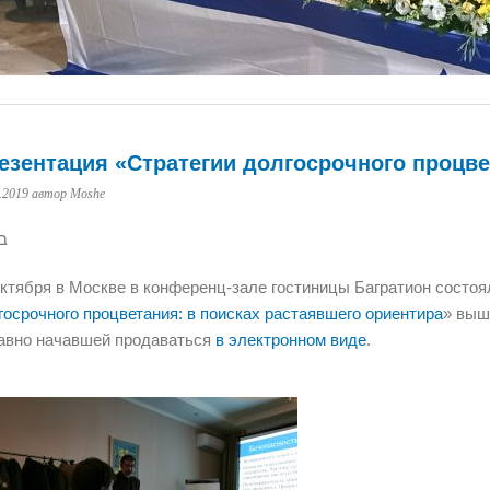
езентация «Стратегии долгосрочного процв
.2019
автор Moshe
ב
октября в Москве в конференц-зале гостиницы Багратион состоя
госрочного процветания: в поисках растаявшего ориентира
» выш
авно начавшей продаваться
в электронном виде
.