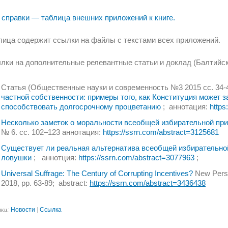
 справки — таблица внешних приложений к книге.
лица содержит ссылки на файлы с текстами всех приложений.
лки на дополнительные релевантные статьи и доклад (Балтийск
Статья (Общественные науки и современность №3 2015 сс. 34-
частной собственности: примеры того, как Конституция может 
способствовать долгосрочному процветанию
; аннотация:
https:
Несколько заметок о моральности всеобщей избирательной пр
№ 6. сс. 102–123 аннотация:
https://
ssrn.com/abstract=3125681
Существует ли реальная альтернатива всеобщей избирательной
ловушки
; аннотция:
https://
ssrn.com/abstract=3077963
;
Universal Suffrage: The Century of Corrupting Incentives?
New Perspe
2018, pp. 63-89; abstract:
https://
ssrn.com/abstract=3436438
ики:
Новости
|
Ссылка