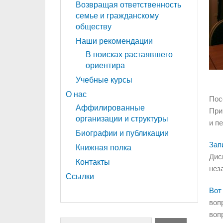
Возвращая ответственность
семье и гражданскому
обществу
Наши рекомендации
В поисках растаявшего
ориентира
Учебные курсы
О нас
Пос
Аффилированные
При
организации и структуры
и п
Биографии и публикации
Зап
Книжная полка
Дис
Контакты
нез
Ссылки
Вот
воп
воп