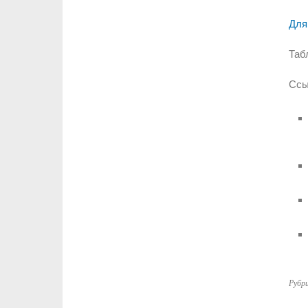
Для
Таб
Ссы
Рубр