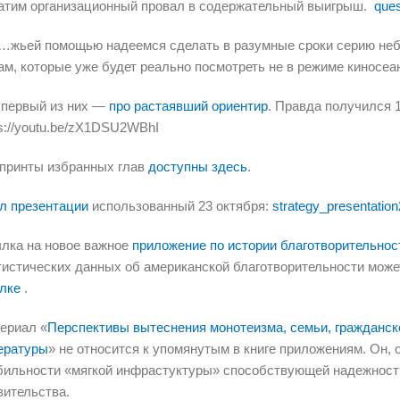
атим организационный провал в содержательный выигрыш.
ques
…жьей помощью надеемся сделать в разумные сроки серию неб
ам, которые уже будет реально посмотреть не в режиме киносеа
 первый из них —
про растаявший ориентир
. Правда получился 1
ps://youtu.be/zX1DSU2WBhI
принты избранных глав
доступны здесь
.
л презентации
использованный 23 октября:
strategy_presentation
лка на новое важное
приложение по истории благотворительно
тистических данных об американской благотворительности мож
лке
.
ериал «
Перспективы вытеснения монотеизма, семьи, гражданско
ературы
» не относится к упомянутым в книге приложениям. Он, 
бильности «мягкой инфрастуктуры» способствующей надежности
вительства.