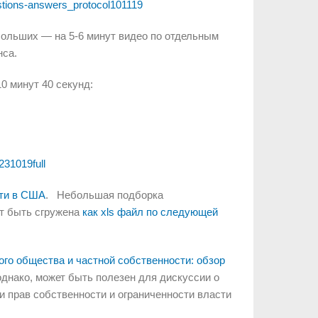
tions-answers_protocol101119
ольших — на 5-6 минут видео по отдельным
нса.
0 минут 40 секунд:
231019full
сти в США
. Небольшая подборка
ет быть сгружена
как xls файл по следующей
го общества и частной собственности: обзор
однако, может быть полезен для дискуссии о
 прав собственности и ограниченности власти