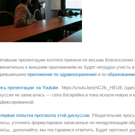
етившие презентацию коллеги приняли ее весьма благосклонно 
менительно к внешним приложениям их будет нетрудно учесть в
еревывешено
приложение по здравоохранению
и по
образовани
ись презентации на Youtube
. https://youtu.be/yhCJfc_HEU8. (зд
куссия не записалась — села батарейка и пока искали новую и 
афиксированной.
 первая попытка протокола этой дискуссии
. Убедительная прос
росы, уточнить формулировки записанные но ненадлежащим об
росы, дополняйте, мы постараемся ответить. Будет протокол д