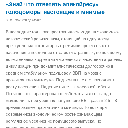
«Знай что ответить апикойресу» —
голодоморы настоящие и мнимые
30.09.2018
автор Moshe
В последние годы распространилась мода на экономико-
исторический ревизионизм, ставящий на одну доску
преступления тоталитарных режимов против своего
населения и последние отголоски страшных, но по своему
естественных коррекций численности населения аграрных
цивилизаций при докапиталистическом долгосрочно в
среднем стабильном подушевом ВВП на уровне
прожиточного минимума. Подъем выше его приводил к
росту населения. Падение ниже – к массовой гибели.
Понятно, что гарантированно избежать такого голода
можно лишь при уровнях подушевого ВВП раза в 2.5 – 3
превышающем прожиточный минимум. То есть при
современном экономическом росте означающем
регулярное увеличение подушевого выпуска, не
«проедаемого» растущим населением.