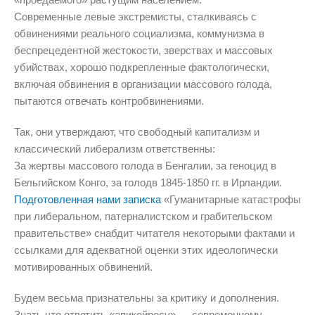
Современные левые экстремисты, сталкиваясь с
обвинениями реального социализма, коммунизма в
беспрецедентной жестокости, зверствах и массовых
убийствах, хорошо подкрепленные фактологически,
включая обвинения в организации массового голода,
пытаются отвечать контробвинениями.
Так, они утверждают, что свободный капитализм и
классический либерализм ответственны:
За жертвы массового голода в Бенгалии, за геноцид в
Бельгийском Конго, за голодв 1845-1850 гг. в Ирландии.
Подготовленная нами записка
«Гуманитарные катастрофы
при либеральном, патерналистском и грабительском
правительстве» снабдит читателя некоторыми фактами и
ссылками для адекватной оценки этих идеологически
мотивированных обвинений.
Будем весьма признательны за критику и дополнения.
Знать что ответить «апикойресу» — современному