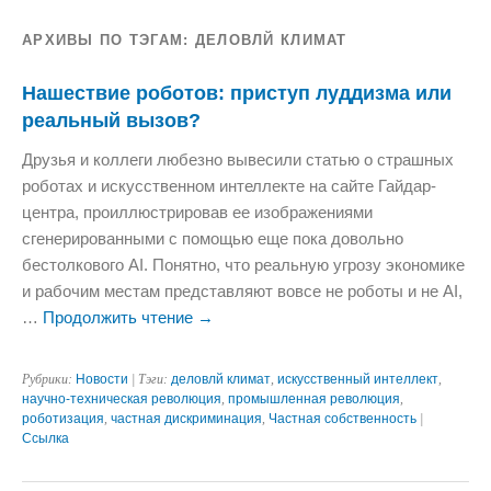
АРХИВЫ ПО ТЭГАМ:
ДЕЛОВЛЙ КЛИМАТ
Нашествие роботов: приступ луддизма или
реальный вызов?
Друзья и коллеги любезно вывесили статью о страшных
роботах и искусственном интеллекте на сайте Гайдар-
центра, проиллюстрировав ее изображениями
сгенерированными с помощью еще пока довольно
бестолкового AI. Понятно, что реальную угрозу экономике
и рабочим местам представляют вовсе не роботы и не AI,
…
Продолжить чтение
→
Рубрики:
Новости
| Тэги:
деловлй климат
,
искусственный интеллект
,
научно-техническая революция
,
промышленная революция
,
роботизация
,
частная дискриминация
,
Частная собственность
|
Ссылка