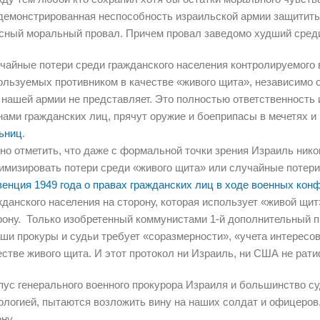
демонстрированная неспособность израильской армии защитить
сный моральный провал. Причем провал заведомо худший сред
чайные потери среди гражданского населения контролируемого в
ользуемых противником в качестве «живого щита», независимо 
 нашей армии не представляет. Это полностью ответственность и
нами гражданских лиц, прячут оружие и боеприпасы в мечетях и
ьниц
.
но отметить, что даже с формальной точки зрения Израиль ник
имизировать потери среди «живого щита» или случайные потер
венция 1949 года о правах гражданских лиц в ходе военных кон
жданского населения на сторону, которая использует «живой щи
рону. Только изобретенный коммунистами 1-й дополнительный пр
аши прокуры и судьи требует «соразмерности», «учета интересо
естве живого щита. И этот протокол ни Израиль, ни США не рат
пус генерального военного прокурора Израиля и большинство с
ологией, пытаются возложить вину на наших солдат и офицеров,
ну.