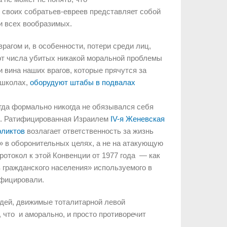
 своих собратьев-евреев представляет собой
и всех вообразимых.
рагом и, в особенности, потери среди лиц,
от числа убитых никакой моральной проблемы
 вина наших врагов, которые прячутся за
 школах,
оборудуют штабы в подвалах
огда формально никогда не обязывался себя
и. Ратифицированная Израилем
IV-я Женевская
фликтов
возлагает ответственность за жизнь
т» в оборонительных целях, а не на атакующую
отокол к этой Конвенции от 1977 года — как
в гражданского населения» используемого в
ифицировали.
удей, движимые тоталитарной левой
 что и аморально, и просто противоречит