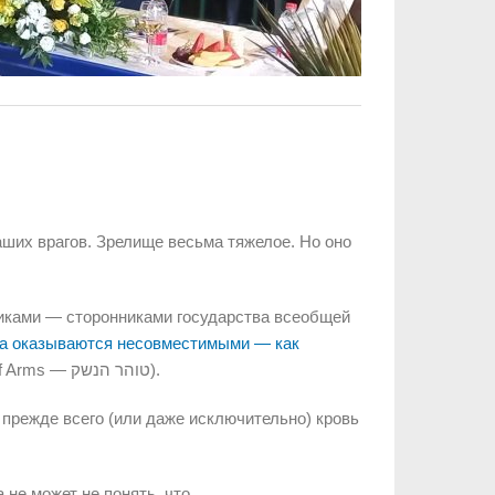
ших врагов. Зрелище весьма тяжелое. Но оно
иками — сторонниками государства всеобщей
два оказываются несовместимыми — как
концепцию чистоты оружия (Purity of Arms — טוהר הנשק).
 прежде всего (или даже исключительно) кровь
 не может не понять, что