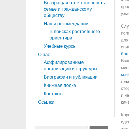
Возвращая ответственность
про
семье и гражданскому
ужа
обществу
Наши рекомендации
Слу
В поисках растаявшего
исп
ориентира
для
Учебные курсы
спи
бол
О нас
Важ
Аффилированные
мин
организации и структуры
кон
Биографии и публикации
гра
Книжная полка
сто
Контакты
и н
Ссылки
кач
Кор
иде
зако