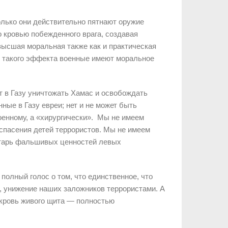
только они действительно пятнают оружие
ко кровью побежденного врага, создавая
ысшая моральная также как и практическая
е такого эффекта военные имеют моральное
т в Газу уничтожать Хамас и освобождать
ные в Газу евреи; нет и не может быть
оенному, а «хирургически». Мы не имеем
спасения детей террористов. Мы не имеем
лтарь фальшивых ценностей левых
полный голос о том, что единственное, что
, унижение наших заложников террористами. А
о кровь живого щита — полностью