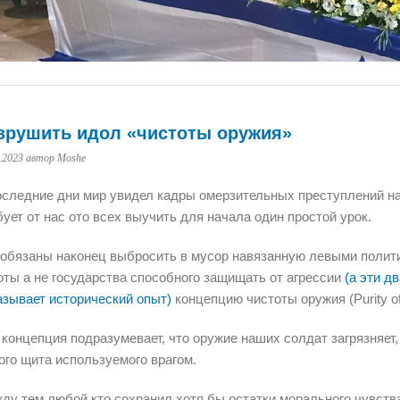
зрушить идол «чистоты оружия»
.2023
автор Moshe
оследние дни мир увидел кадры омерзительных преступлений на
бует от нас ото всех выучить для начала один простой урок.
обязаны наконец выбросить в мусор навязанную левыми полит
оты а не государства способного защищать от агрессии
(а эти 
азывает исторический опыт)
 концепция подразумевает, что оружие наших солдат загрязняет,
ого щита используемого врагом.
ду тем любой кто сохранил хотя бы остатки морального чувства