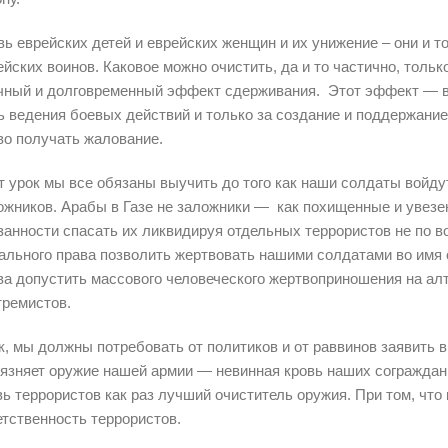
вь еврейских детей и еврейских женщин и их унижение – они и 
ейских воинов. Каковое можно очистить, да и то частично, толь
чный и долговременный эффект сдерживания. Этот эффект — в
ь ведения боевых действий и только за создание и поддержани
во получать жалование.
т урок мы все обязаны выучить до того как наши солдаты войду
ожников. Арабы в Газе не заложники — как похищенные и увезен
занности спасать их ликвидируя отдельных террористов не по в
ального права позволить жертвовать нашими солдатами во имя 
ва допустить массового человеческого жертвоприношения на а
тремистов.
к, мы должны потребовать от политиков и от раввинов заявить в 
рязняет оружие нашей армии — невинная кровь наших сограждан
вь террористов как раз лучший очиститель оружия. При том, чт
етственность террористов.