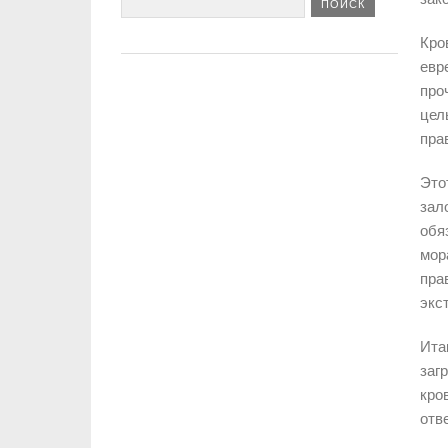
Кро
евр
про
цел
пра
Это
зал
обя
мор
пра
экс
Ита
заг
кро
отв