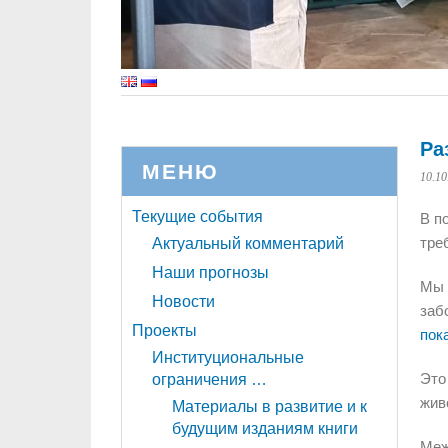
Ра
МЕНЮ
10.10
Текущие события
В п
тре
Актуальный комментарий
Наши прогнозы
Мы 
Новости
заб
Проекты
пок
Институциональные
Это
ограничения …
жив
Материалы в развитие и к
будущим изданиям книги
Меж