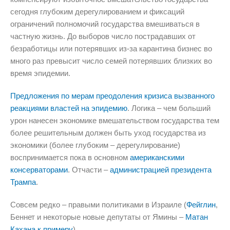
сегодня глубоким дерегулированием и фиксаций
ограничений полномочий государства вмешиваться в
частную жизнь. До выборов число пострадавших от
безработицы или потерявших из-за карантина бизнес во
много раз превысит число семей потерявших близких во
время эпидемии.
Предложения по мерам преодоления кризиса вызванного
реакциями властей на эпидемию
. Логика – чем больший
урон нанесен экономике вмешательством государства тем
более решительным должен быть уход государства из
экономики (более глубоким – дерегулирование)
воспринимается пока в основном
американскими
консерваторами
. Отчасти –
администрацией президента
Трампа
.
Совсем редко – правыми политиками в Израиле (
Фейглин
,
Беннет и некоторые новые депутаты от Ямины –
Матан
Кахана к примеру
).