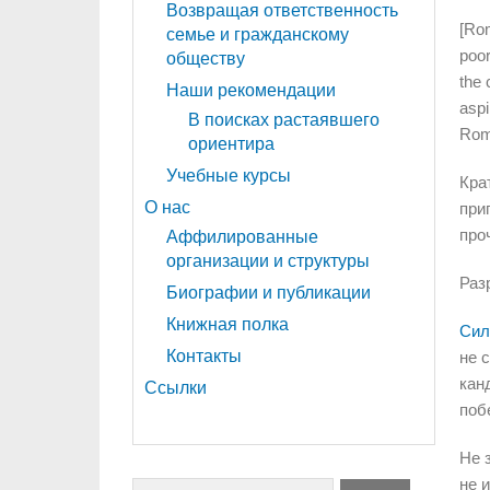
Возвращая ответственность
[Rom
семье и гражданскому
poo
обществу
the 
Наши рекомендации
aspi
В поисках растаявшего
Romn
ориентира
Учебные курсы
Кра
О нас
при
про
Аффилированные
организации и структуры
Раз
Биографии и публикации
Книжная полка
Сил
Контакты
не 
кан
Ссылки
поб
Не 
не 