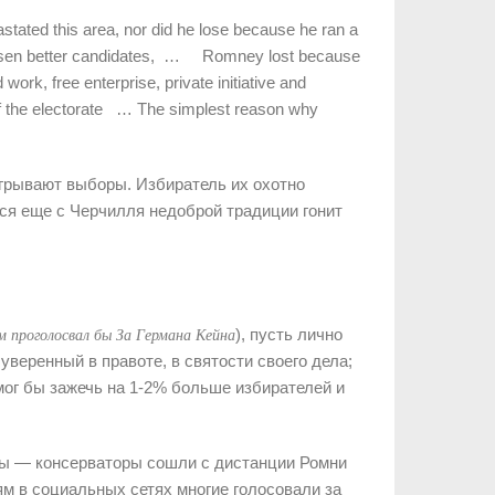
stated this area, nor did he lose because he ran a
hosen better candidates, … Romney lost because
 work, free enterprise, private initiative and
 of the electorate … The simplest reason why
игрывают выборы. Избиратель их охотно
йся еще с Черчилля недоброй традиции гонит
), пусть лично
ем проголосвал бы За Германа Кейна
уверенный в правоте, в святости своего дела;
г бы зажечь на 1-2% больше избирателей и
ты — консерваторы сошли с дистанции Ромни
ям в социальных сетях многие голосовали за