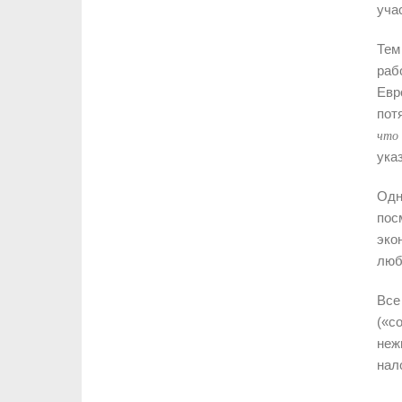
уча
Тем
раб
Евр
пот
что 
ука
Одн
пос
эко
люб
Все
(«с
неж
нал