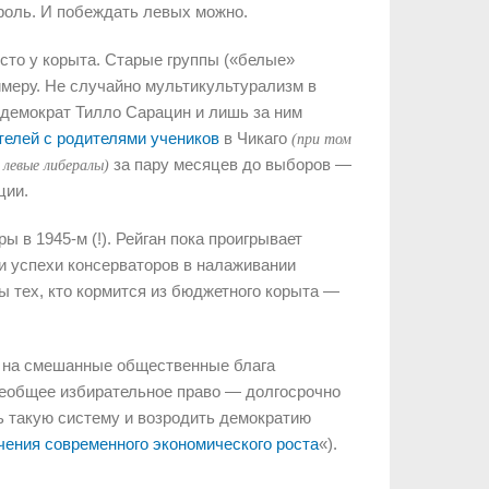
роль. И побеждать левых можно.
сто у корыта. Старые группы («белые»
меру. Не случайно мультикультурализм в
-демократ Тилло Сарацин и лишь за ним
телей с родителями учеников
в Чикаго
(при том
за пару месяцев до выборов —
 левые либералы)
ции.
 в 1945-м (!). Рейган пока проигрывает
и успехи консерваторов в налаживании
ы тех, кто кормится из бюджетного корыта —
ы на смешанные общественные блага
сеобщее избирательное право — долгосрочно
ь такую систему и возродить демократию
ения современного экономического роста
«).