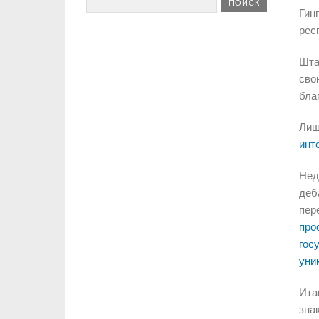
Гин
рес
Шта
сво
бла
Лиш
инт
Нед
деб
пер
про
гос
уни
Ита
зна