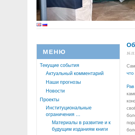
Об
МЕНЮ
16.11
Текущие события
Са
что
Актуальный комментарий
Наши прогнозы
Рав
Новости
кам
Проекты
кон
Институциональные
сво
ограничения …
бол
Материалы в развитие и к
пор
будущим изданиям книги
бол