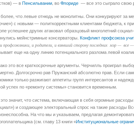
стков) — в
Пенсильвании
, во
Флориде
— все это сыграло свою 
 более, что левые отнюдь не монолитны. Они конкурируют за ме
очие») с новыми — политкорректными клиентами бюджета, к при
опе успешнее других атаковал образцовый многолетний социал
янулись мейнстримные консерваторы.
Конфликт профсоюза учи
и профсоюзники, и родители, и взявший сторону последних мэр — все —
зывает еще на одну линию потенциального разлома левой коали
ако это все краткосрочные аргументы. Черчилль проиграл выборы
мертно. Долгосрочно рав Пружанский абсолютно прав. Если сам
номики только разжигают аппетиты групп интересантов и надежд
ой успех по «ремонту системы» становится временным.
 это значит, что система, включающая в себя огромные расход
оциал») и создающее электоральный спрос на такие расходы В
изнеспособна. На что мы и указываем, предлагая демонтироват
огоплательщика (см. главу 13 книги «
Институциональные огранич