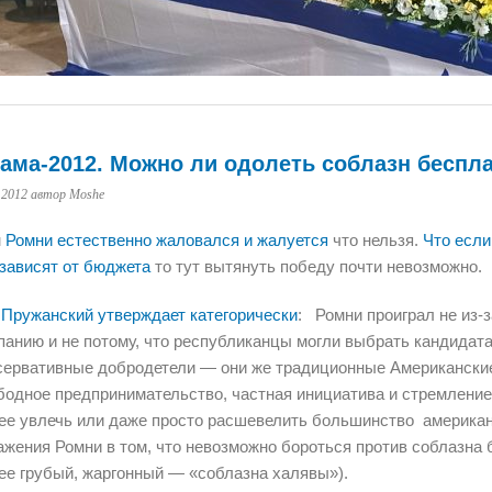
ама-2012. Можно ли одолеть соблазн беспл
.2012
автор Moshe
м
Ромни естественно жаловался и жалуется
что нельзя.
Что если
 зависят от бюджета
то тут вытянуть победу почти невозможно.
 Пружанский утверждает категорически
: Ромни проиграл не из-
панию и не потому, что республиканцы могли выбрать кандидат
сервативные добродетели — они же традиционные Американские
бодное предпринимательство, частная инициатива и стремлени
ее увлечь или даже просто расшевелить большинство америка
ажения Ромни в том, что невозможно бороться против соблазна 
ее грубый, жаргонный — «соблазна халявы»).