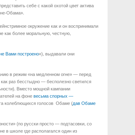
представить себе с какой охотой цвет актива
 не-Обама».
ейнстримное окружение как и он воспринимали
не как более моральную, честную,
не Вами построено
«), выдавали они
анию в режим «на медленном огне» — перед
й как раз бесстыдно — бесполезно светился
ьности). Вместо мощной кампании
ателей на фоне
весьма спорных —
нта колеблющихся голосов Обаме (
дав Обаме
ярности» (по русски просто — подтасовки, со
ене в школе где располагался один из