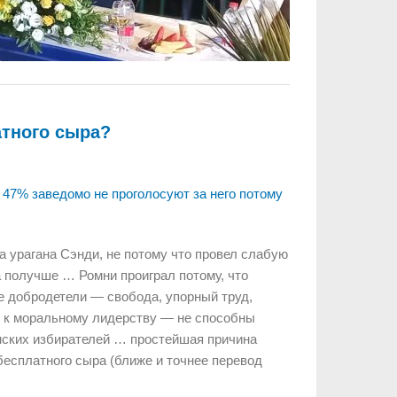
атного сыра?
 47% заведомо не проголосуют за него потому
за урагана Сэнди, не потому что провел слабую
а получше … Ромни проиграл потому, что
 добродетели — свобода, упорный труд,
е к моральному лидерству — не способны
нских избирателей … простейшая причина
бесплатного сыра (ближе и точнее перевод