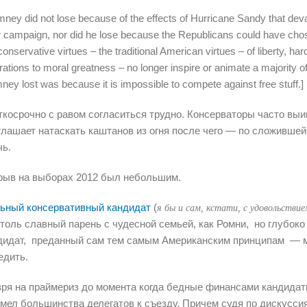
ney did not lose because of the effects of Hurricane Sandy that deva
r campaign, nor did he lose because the Republicans could have c
conservative virtues – the traditional American virtues – of liberty, hard
rations to moral greatness – no longer inspire or animate a majority
ey lost was because it is impossible to compete against free stuff.]
ткосрочно с равом согласиться трудно. Консерваторы часто вы
глашает натаскать каштанов из огня после чего — по сложивше
чь.
рыв на выборах 2012 был небольшим.
ьный консервативный кандидат
(
я бы и сам, кстати, с удовольстви
столь славный парень с чудесной семьей, как Ромни, но глубоко 
дидат, преданный сам тем самым Американским принципам — мо
едить.
зря на праймериз до момента когда бедные финансами кандида
имел большинства делегатов к съезду. Причем судя по дискусси