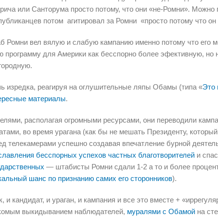
грича или Санторума просто потому, что они «не-Ромни». Можно 
публиканцев потом агитировал за Ромни «просто потому что он
б Ромни вел вялую и слабую кампанию именно потому что его м
ю программу для Америки как бесспорно более эфективную, но 
городную.
ь изредка, реагируя на оглушительные ляпы Обамы (типа «
Это 
ересные материалы
.
елями, располагая огромными ресурсами, они переводили камп
атами, во время урагана (как бы не мешать Президенту, которы
ед телекамерами успешно создавая впечатление бурной деятел
славления бесспорных успехов частных благотворителей
и спас
ударственных
— штабисты Ромни сдали 1-2 а то и более проце
кальный шанс по признанию самих его сторонников
).
к, и кандидат, и ураган, и кампания и все это вместе + «иррегул
комым выкидыванием наблюдателей,
муралями с Обамой
на ст