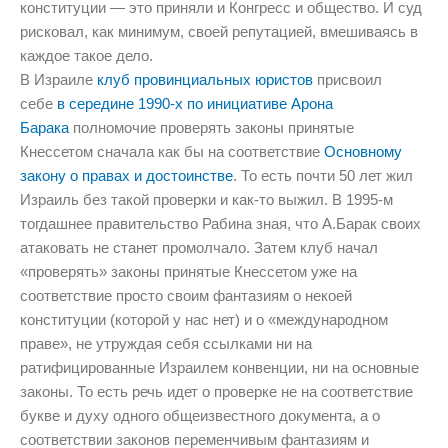
конституции — это приняли и Конгресс и общество. И суд
рисковал, как минимум, своей репутацией, вмешиваясь в
каждое такое дело.
В Израиле
клуб провинциальных юристов
присвоил
себе
в середине 1990-х по инициативе Арона
Барака
полномочие проверять законы принятые
Кнессетом сначала как бы на соответствие
Основному
закону о правах и достоинстве
. То есть почти 50 лет жил
Израиль без такой проверки и как-то выжил. В 1995-м
тогдашнее правительство Рабина зная, что А.Барак своих
атаковать не станет промолчало. Затем клуб начал
«проверять» законы принятые Кнессетом уже на
соответствие просто своим фантазиям о некоей
конституции (которой у нас нет) и о «международном
праве», не утруждая себя ссылками ни на
ратифицированные Израилем конвенции, ни на основные
законы. То есть речь идет о проверке не на соответствие
букве и духу одного общеизвестного документа, а о
соответствии законов переменчивым фантазиям и