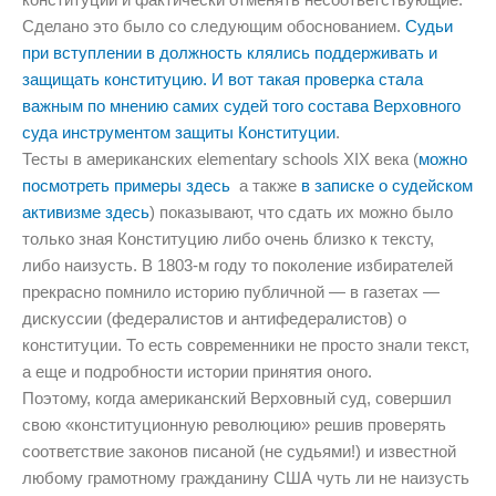
Сделано это было со следующим обоснованием.
Судьи
при вступлении в должность клялись поддерживать и
защищать конституцию. И вот такая проверка стала
важным по мнению самих судей того состава Верховного
суда инструментом защиты Конституции
.
Тесты в американских elementary schools XIX века (
можно
посмотреть примеры здесь
а также
в записке о судейском
активизме здесь
) показывают, что сдать их можно было
только зная Конституцию либо очень близко к тексту,
либо наизусть. В 1803-м году то поколение избирателей
прекрасно помнило историю публичной — в газетах —
дискуссии (федералистов и антифедералистов) о
конституции. То есть современники не просто знали текст,
а еще и подробности истории принятия оного.
Поэтому, когда американский Верховный суд, совершил
свою «конституционную революцию» решив проверять
соответствие законов писаной (не судьями!) и известной
любому грамотному гражданину США чуть ли не наизусть