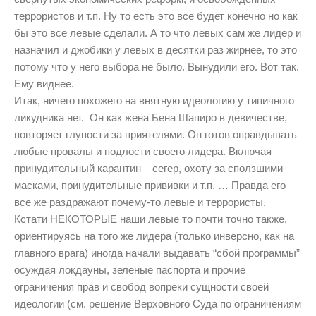
террористов и т.п. Ну то есть это все будет конечно но как
бы это все левые сделали. А то что левых сам же лидер и
назначил и джобики у левых в десятки раз жирнее, то это
потому что у него выбора не было. Вынудили его. Вот так.
Ему виднее.
Итак, ничего похожего на внятную идеологию у типичного
ликудника нет. Он как жена Бена Шапиро в девичестве,
повторяет глупости за приятелями. Он готов оправдывать
любые провалы и подлости своего лидера. Включая
принудительный карантин – сегер, охоту за сползшими
масками, принудительные прививки и т.п. … Правда его
все же раздражают почему-то левые и террористы.
Кстати НЕКОТОРЫЕ наши левые то почти точно также,
ориентируясь на того же лидера (только инверсно, как на
главного врага) иногда начали выдавать “сбой программы”
осуждая локдауны, зеленые паспорта и прочие
ограничения прав и свобод вопреки сущности своей
идеологии (см. решение Верховного Суда по ограничениям