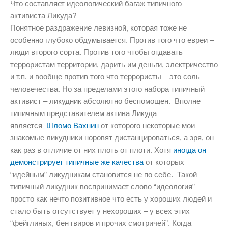
Что составляет идеологический багаж типичного
активиста Ликуда?
Понятное раздражение левизной, которая тоже не
особенно глубоко обдумывается. Против того что евреи –
люди второго сорта. Против того чтобы отдавать
террористам территории, дарить им деньги, электричество
и т.п. и вообще против того что террористы – это соль
человечества. Но за пределами этого набора типичный
активист – ликудник абсолютно беспомощен. Вполне
типичным представителем актива Ликуда
является
Шломо Вахнин
от которого некоторые мои
знакомые ликудники норовят дистанцироваться, а зря, он
как раз в отличие от них плоть от плоти. Хотя
иногда он
демонстрирует типичные же качества
от которых
“идейным” ликудникам становится не по себе. Такой
типичный ликудник воспринимает слово “идеология”
просто как нечто позитивное что есть у хороших людей и
стало быть отсутствует у нехороших – у всех этих
“фейглиных, бен гвиров и прочих смотричей”. Когда