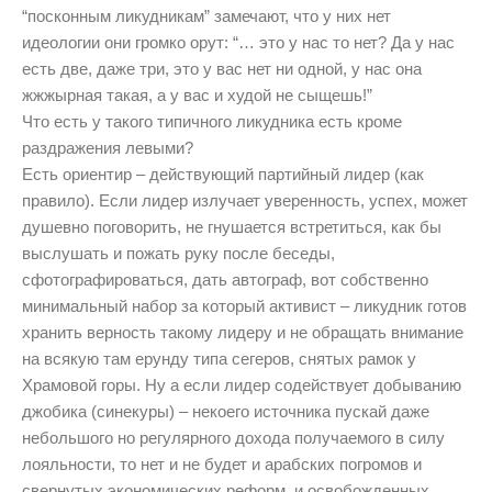
“посконным ликудникам” замечают, что у них нет
идеологии они громко орут: “… это у нас то нет? Да у нас
есть две, даже три, это у вас нет ни одной, у нас она
жжжырная такая, а у вас и худой не сыщешь!”
Что есть у такого типичного ликудника есть кроме
раздражения левыми?
Есть ориентир – действующий партийный лидер (как
правило). Если лидер излучает уверенность, успех, может
душевно поговорить, не гнушается встретиться, как бы
выслушать и пожать руку после беседы,
сфотографироваться, дать автограф, вот собственно
минимальный набор за который активист – ликудник готов
хранить верность такому лидеру и не обращать внимание
на всякую там ерунду типа сегеров, снятых рамок у
Храмовой горы. Ну а если лидер содействует добыванию
джобика (синекуры) – некоего источника пускай даже
небольшого но регулярного дохода получаемого в силу
лояльности, то нет и не будет и арабских погромов и
свернутых экономических реформ, и освобожденных