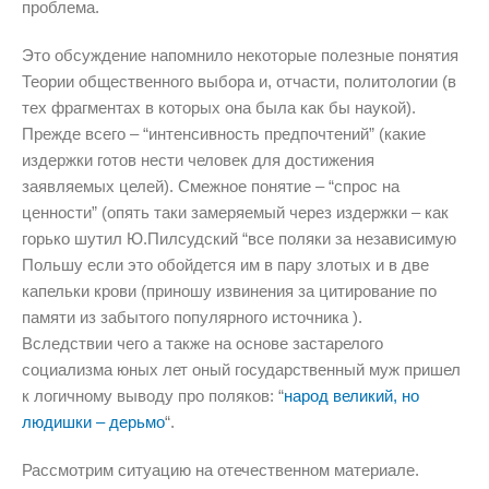
проблема.
Это обсуждение напомнило некоторые полезные понятия
Теории общественного выбора и, отчасти, политологии (в
тех фрагментах в которых она была как бы наукой).
Прежде всего – “интенсивность предпочтений” (какие
издержки готов нести человек для достижения
заявляемых целей). Смежное понятие – “спрос на
ценности” (опять таки замеряемый через издержки – как
горько шутил Ю.Пилсудский “все поляки за независимую
Польшу если это обойдется им в пару злотых и в две
капельки крови (приношу извинения за цитирование по
памяти из забытого популярного источника ).
Вследствии чего а также на основе застарелого
социализма юных лет оный государственный муж пришел
к логичному выводу про поляков: “
народ великий, но
людишки – дерьмо
“.
Рассмотрим ситуацию на отечественном материале.