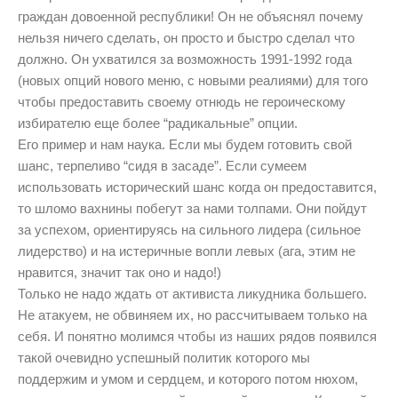
граждан довоенной республики! Он не объяснял почему
нельзя ничего сделать, он просто и быстро сделал что
должно. Он ухватился за возможность 1991-1992 года
(новых опций нового меню, с новыми реалиями) для того
чтобы предоставить своему отнюдь не героическому
избирателю еще более “радикальные” опции.
Его пример и нам наука. Если мы будем готовить свой
шанс, терпеливо “сидя в засаде”. Если сумеем
использовать исторический шанс когда он предоставится,
то шломо вахнины побегут за нами толпами. Они пойдут
за успехом, ориентируясь на сильного лидера (сильное
лидерство) и на истеричные вопли левых (ага, этим не
нравится, значит так оно и надо!)
Только не надо ждать от активиста ликудника большего.
Не атакуем, не обвиняем их, но рассчитываем только на
себя. И понятно молимся чтобы из наших рядов появился
такой очевидно успешный политик которого мы
поддержим и умом и сердцем, и которого потом нюхом,