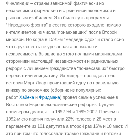
Финляндии – страны зависимой фактически но
независимой формально и с рыночной экономикой и
рыночным изобилием. Это была суть программы
“Народного фронта” в состав которого входило немало
интеллигентов из числа “понаехавших” после Второй
мировой. Но когда в 1991-м “медведь сдох” и стало ясно
что в руках есть не урезанная а нормальная
независимость бывшие до этого полными маргиналами
сторонники настоящей независимости и радикальных
реформ с лишением гражданства “понаехавших” быстро
перехватили инициативу. Их лидер – преподаватель
истории Март Лаар прочитавший одну но правильную
книжку по экономике (сборник из популярных
работ
Хайека
и
Фридмана
) провел самые успешные в
Восточной Европе экономические реформы будучи
премьером дважды – в 1992-94 и 1999-2002. Причем в
1992-м его партия получила 22% голосов и 28 мест в
парламенте из 101 депутата а второй раз 16% и 18 мест. И
это при том что голосовали только граждане и потомки