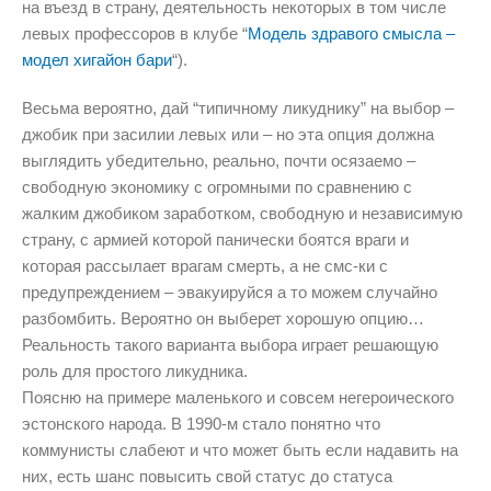
на въезд в страну, деятельность некоторых в том числе
левых профессоров в клубе “
Модель здравого смысла –
модел хигайон бари
“).
Весьма вероятно, дай “типичному ликуднику” на выбор –
джобик при засилии левых или – но эта опция должна
выглядить убедительно, реально, почти осязаемо –
свободную экономику с огромными по сравнению с
жалким джобиком заработком, свободную и независимую
страну, с армией которой панически боятся враги и
которая рассылает врагам смерть, а не смс-ки с
предупреждением – эвакуируйся а то можем случайно
разбомбить. Вероятно он выберет хорошую опцию…
Реальность такого варианта выбора играет решающую
роль для простого ликудника.
Поясню на примере маленького и совсем негероического
эстонского народа. В 1990-м стало понятно что
коммунисты слабеют и что может быть если надавить на
них, есть шанс повысить свой статус до статуса