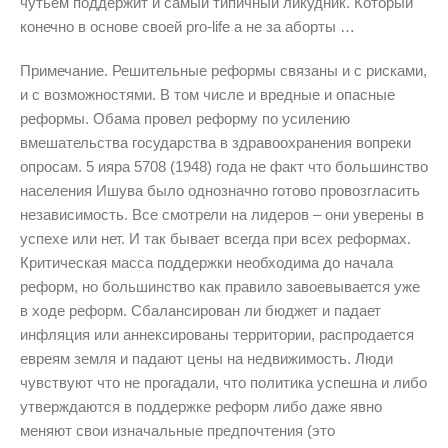
чутьем поддержит и самый типичный ликудник. Который
конечно в основе своей pro-life а не за аборты …
Примечание. Решительные реформы связаны и с рисками,
и с возможностями. В том числе и вредные и опасные
реформы. Обама провел реформу по усилению
вмешательства государства в здравоохранения вопреки
опросам. 5 ияра 5708 (1948) года не факт что большинство
населения Ишува было однозначно готово провозгласить
независимость. Все смотрели на лидеров – они уверены в
успехе или нет. И так бывает всегда при всех реформах.
Критическая масса поддержки необходима до начала
реформ, но большинство как правило завоевывается уже
в ходе реформ. Сбалансирован ли бюджет и падает
инфляция или аннексированы территории, распродается
евреям земля и падают цены на недвижимость. Люди
чувствуют что не прогадали, что политика успешна и либо
утверждаются в поддержке реформ либо даже явно
меняют свои изначальные предпочтения (это