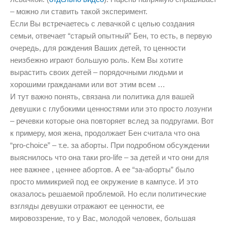
– можно ли ставить такой эксперимент.
Если Вы встречаетесь с левачкой с целью создания
семьи, отвечает “старый опытный” Бен, то есть, в первую
очередь, для рождения Ваших детей, то ценности
неизбежно играют большую роль. Кем Вы хотите
вырастить своих детей – порядочными людьми и
хорошими гражданами или вот этим всем …
И тут важно понять, связана ли политика для вашей
девушки с глубокими ценностями или это просто лозунги
– речевки которые она повторяет вслед за подругами. Вот
к примеру, моя жена, продолжает Бен считала что она
“pro-choice” – т.е. за аборты. При подробном обсуждении
выяснилось что она таки pro-life – за детей и что они для
нее важнее , ценнее абортов. А ее “за-аборты” было
просто мимикрией под ее окружение в кампусе. И это
оказалось решаемой проблемой. Но если политические
взгляды девушки отражают ее ценности, ее
мировоззрение, то у Вас, молодой человек, большая