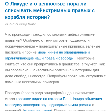
О Ликуде и о ценностях: пора ли
списывать мейнстримных правых с
корабля истории?
19.05.2021
автор Moshe
Что происходит сегодня со многими мейнстримными
правыми? Особенно с теми которые поддержали
локдауны-сегеры – принудительные прививки, зеленые
паспорта и прочие
меры ничем не оправданные и
ограничивающие наши права и свободы
. Некоторые
считают, что они превратились в фашистов, в “чужих”, как
бы заразились неизлечимой болезнью и потеряны для
дела свободы навсегда. Попробуем прояснить ситуацию с
помощью нескольких примеров.
Поводом (своего рода эпиграфом) к данной заметке
стало
короткое видео на котором Бен Шапиро объясняет
молодому консерватору подводные камни романа
с
левачкой. (
отдельно видео
). Парень напрямую спрашивает