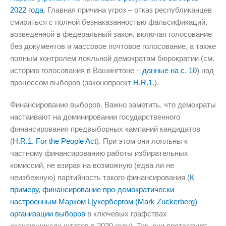
2022 года
. Главная причина угроз – отказ республиканцев
смириться с полной безнаказанностью фальсификаций,
возведенной в федеральный закон, включая голосование
без документов и массовое почтовое голосование, а также
полным контролем лояльной демократам бюрократии (см.
историю голосования в Вашингтоне –
данные на с. 10
) над
процессом выборов (законопроект
H.R.1.
).
Финансирование выборов. Важно заметить, что демократы
настаивают на доминировании государственного
финансирования предвыборных кампаний кандидатов
(
H.R.1. For the People Act
). При этом они лояльны к
частному финансированию работы избирательных
комиссий, не взирая на возможную (едва ли не
неизбежную) партийность такого финансирования (
К
примеру, финансирование про-демократически
настроенным Марком Цукербергом (Mark Zuckerberg)
организации выборов
в ключевых графствах
«качающихся» штатов в 2020 году). Так, они протестуют