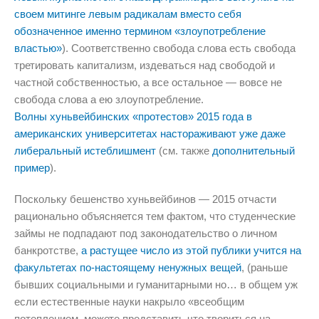
своем митинге левым радикалам вместо себя
обозначенное именно термином «злоупотребление
властью»
). Соответственно свобода слова есть свобода
третировать капитализм, издеваться над свободой и
частной собственностью, а все остальное — вовсе не
свобода слова а ею злоупотребление.
Волны хуньвейбинских «протестов» 2015 года в
американских университетах настораживают уже даже
либеральный истеблишмент
(см. также
дополнительный
пример
).
Поскольку бешенство хуньвейбинов — 2015 отчасти
рационально объясняется тем фактом, что студенческие
займы не подпадают под законодательство о личном
банкротстве,
а растущее число из этой публики учится на
факультетах по-настоящему ненужных вещей
, (раньше
бывших социальными и гуманитарными но… в общем уж
если естественные науки накрыло «всеобщим
потеплением, можете представить что твориться на