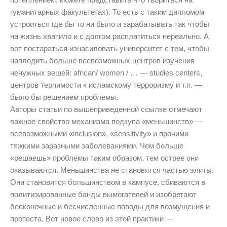
гуманитарных факультетах). То есть с таким дипломом
устроиться где бы то ни было и зарабатывать так чтобы
на жизнь хватило и с долгом расплатиться нереально. А
вот постараться изнасиловать университет с тем, чтобы
наплодить больше всевозможных центров изучения
ненужных вещей: african/ women / … — studies centers,
центров терпимости к исламскому терроризму и т.п. —
было бы решением проблемы.
Авторы статьи по вышеприведенной ссылке отмечают
важное свойство механизма подкупа «меньшинств» —
всевозможными «inclusion», «sensitivity» и прочими
тяжкими заразными заболеваниями. Чем больше
«решаешь» проблемы таким образом, тем острее они
оказываются. Меньшинства не становятся частью элиты.
Они становятся большинством в кампусе, сбиваются в
политизированные банды вымогателей и изобретают
бесконечные и бесчисленные поводы для возмущения и
протеста. Вот новое слово из этой практики —