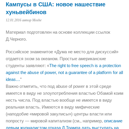
Кампусы в США: новое нашествие
хуньвейбинов
12.01.2016
автор Moshe
Материал подготовлен на основе коллекции ссылок
Д.Черного.
Российское знаменитое «Дума не место для дискуссий»
отдается эхом за океаном. Простые американские
студенты заявляют: «
The right to free speech is a protection
against the abuse of power, not a guarantee of a platform for all
ideas…
”
Важно отметить, что под abuse of power в этой среде
имеется в виду не злоупотребления властью Обамой коим
несть числа. Под властью вообще не имеется в виду
реальная власть. Имеются в виду мифические
(наподобие «мировой закулисы») центры власти или
попросту — мировой капитализм (см., например,
описание
левым журналистом отказа Д.Трампа дать выступать на