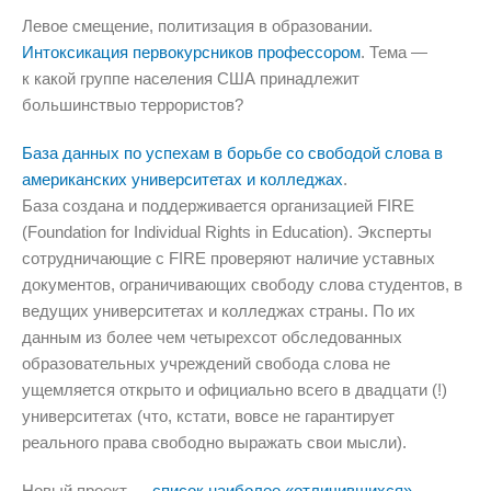
Левое смещение, политизация в образовании.
Интоксикация первокурсников профессором
. Тема —
к какой группе населения США принадлежит
большинствыо террористов?
База данных по успехам в борьбе со свободой слова в
американских университетах и колледжах
.
База создана и поддерживается организацией FIRE
(Foundation for Individual Rights in Education). Эксперты
сотрудничающие с FIRE проверяют наличие уставных
документов, ограничивающих свободу слова студентов, в
ведущих университетах и колледжах страны. По их
данным из более чем четырехсот обследованных
образовательных учреждений свобода слова не
ущемляется открыто и официально всего в двадцати (!)
университетах (что, кстати, вовсе не гарантирует
реального права свободно выражать свои мысли).
Новый проект —
список наиболее «отличившихся»