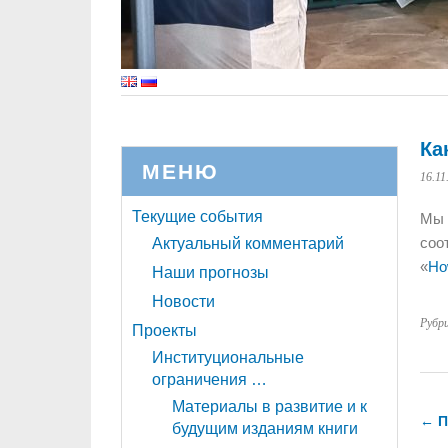
Ка
МЕНЮ
16.11
Текущие события
Мы 
соо
Актуальный комментарий
«
Ho
Наши прогнозы
Новости
Рубр
Проекты
Институциональные
ограничения …
Материалы в развитие и к
← П
будущим изданиям книги