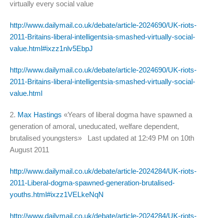
virtually every social value
http://www.dailymail.co.uk/debate/article-2024690/UK-riots-
2011-Britains-liberal-intelligentsia-smashed-virtually-social-
value.html#ixzz1nlv5EbpJ
http://www.dailymail.co.uk/debate/article-2024690/UK-riots-
2011-Britains-liberal-intelligentsia-smashed-virtually-social-
value.html
2.
Max Hastings
«Years of liberal dogma have spawned a
generation of amoral, uneducated, welfare dependent,
brutalised youngsters» Last updated at 12:49 PM on 10th
August 2011
http://www.dailymail.co.uk/debate/article-2024284/UK-riots-
2011-Liberal-dogma-spawned-generation-brutalised-
youths.html#ixzz1VELkeNqN
http://www.dailymail.co.uk/debate/article-2024284/UK-riots-