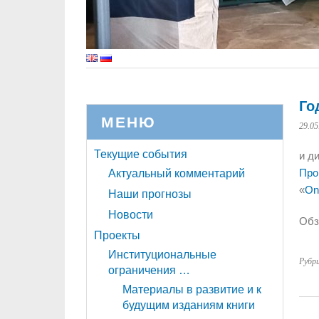
Го
МЕНЮ
29.05
Текущие события
и д
Про
Актуальный комментарий
«
On
Наши прогнозы
Новости
Обз
Проекты
Институциональные
Рубр
ограничения …
Материалы в развитие и к
будущим изданиям книги