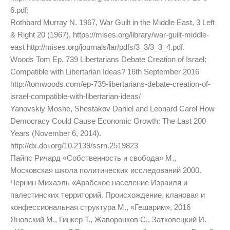
6.pdf;
Rothbard Murray N. 1967, War Guilt in the Middle East, 3 Left
& Right 20 (1967), https://mises.org/library/war-guilt-middle-
east http://mises.org/journals/lar/pdfs/3_3/3_3_4.pdf.
Woods Tom Ep. 739 Libertarians Debate Creation of Israel:
Compatible with Libertarian Ideas? 16th September 2016
http://tomwoods.com/ep-739-libertarians-debate-creation-of-
israel-compatible-with-libertarian-ideas/
Yanovskiy Moshe, Shestakov Daniel and Leonard Carol How
Democracy Could Cause Economic Growth: The Last 200
Years (November 6, 2014).
http://dx.doi.org/10.2139/ssrn.2519823
Пайпс Ричард «Собственность и свобода» М.,
Московская школа политических исследований 2000.
Чернин Михаэль «Арабское население Израиля и
палестинских территорий. Происхождение, клановая и
конфессиональная структура М., «Гешарим», 2016
Яновский М., Гинкер Т., Жаворонков С., Затковецкий И.