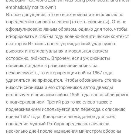
emphatically not its own.)
Второе допущение, что во всех войнах и конфликтах по
определению виноваты евреи (то есть сионисты). Оно не
сформулировано явным образом, однако для того, чтобы
игнорировать в 1967-м году военно-политический контекст
в котором Израиль нанес упреждающий удар нужна
высокая интеллектуальная и моральная скажем
осторожно, гибкость. Впрочем, если уж сионисты
обвиняются даже в развязывании войны за
независимость, то интерпретации войны 1967 года
удивляться не приходится. Чтобы обозначить степень
низости сионизма и его сторонников автор дважды
использует в описании войны 1956 года слово «блицкриг»
с подчеркиванием. Третий раз то же слово также с
подчеркиванием используется для перехода к описанию
войны 1967 года. Коварное и неожиданное для всех
нападение мудрый Ротбард предсказал лично за
несколько дней после назначения министром обороны