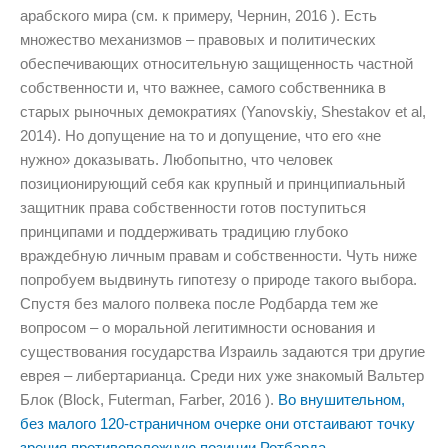
арабского мира (см. к примеру, Чернин, 2016 ). Есть
множество механизмов – правовых и политических
обеспечивающих относительную защищенность частной
собственности и, что важнее, самого собственника в
старых рыночных демократиях (Yanovskiy, Shestakov et al,
2014). Но допущение на то и допущение, что его «не
нужно» доказывать. Любопытно, что человек
позиционирующий себя как крупный и принципиальный
защитник права собственности готов поступиться
принципами и поддерживать традицию глубоко
враждебную личным правам и собственности. Чуть ниже
попробуем выдвинуть гипотезу о природе такого выбора.
Спустя без малого полвека после Родбарда тем же
вопросом – о моральной легитимности основания и
существования государства Израиль задаются три другие
еврея – либертарианца. Среди них уже знакомый Вальтер
Блок (Block, Futerman, Farber, 2016 ).
Во внушительном,
без малого 120-страничном очерке они отстаивают точку
зрения противоположную позиции Ротбарда
.