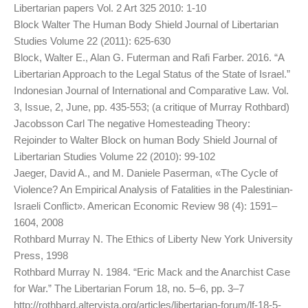
Libertarian papers Vol. 2 Art 325 2010: 1-10
Block Walter The Human Body Shield Journal of Libertarian
Studies Volume 22 (2011): 625-630
Block, Walter E., Alan G. Futerman and Rafi Farber. 2016. “A
Libertarian Approach to the Legal Status of the State of Israel.”
Indonesian Journal of International and Comparative Law. Vol.
3, Issue, 2, June, pp. 435-553; (a critique of Murray Rothbard)
Jacobsson Carl The negative Homesteading Theory:
Rejoinder to Walter Block on human Body Shield Journal of
Libertarian Studies Volume 22 (2010): 99-102
Jaeger, David A., and M. Daniele Paserman, «The Cycle of
Violence? An Empirical Analysis of Fatalities in the Palestinian-
Israeli Conflict». American Economic Review 98 (4): 1591–
1604, 2008
Rothbard Murray N. The Ethics of Liberty New York University
Press, 1998
Rothbard Murray N. 1984. “Eric Mack and the Anarchist Case
for War.” The Libertarian Forum 18, no. 5–6, pp. 3–7
http://rothbard.altervista.org/articles/libertarian-forum/lf-18-5-