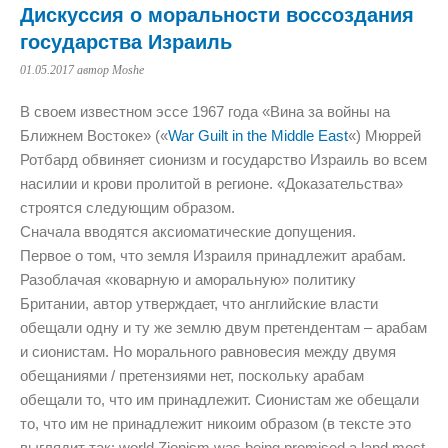
Дискуссия о моральности воссоздания
государства Израиль
01.05.2017
автор Moshe
В своем известном эссе 1967 года «Вина за войны на
Ближнем Востоке» («
War Guilt in the Middle East
«) Мюррей
Ротбард обвиняет сионизм и государство Израиль во всем
насилии и крови пролитой в регионе. «Доказательства»
строятся следующим образом.
Сначала вводятся аксиоматические допущения.
Первое о том, что земля Израиля принадлежит арабам.
Разоблачая «коварную и аморальную» политику
Британии, автор утверждает, что английские власти
обещали одну и ту же землю двум претендентам – арабам
и сионистам. Но морального равновесия между двумя
обещаниями / претензиями нет, поскольку арабам
обещали то, что им принадлежит. Сионистам же обещали
то, что им не принадлежит никоим образом (в тексте это
выглядит так: world Zionism was being promised a land most