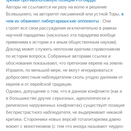
Авторы не ссылаются ни разу на волю и решение
Всевышнего, на авторитет письменной или устной Торы,
в
чем их обвиняют либертарианские оппоненты
. Они
строят все свои рассуждения исключительно в рамках
научной парадигмы (насколько эта парадигма вообще
применима к истории и к иным общественным наукам).
Доклад может служить неплохим кратким справочником
по истории вопроса. Собранные авторами ссылки и
обоснования показывают, что претензии евреев на землю
Израиля, по меньшей мере, не могут игнорироваться
добросовестным наблюдателем сколь угодно далеким от
евреев и от еврейской традиции.
Однако, допущение о том, что в данном конфликте (как и
в большинстве других серьезных, идеологически и
религиозно нагруженных конфликтах) существует позиция
беспристрастного наблюдателя, не выдерживает никакой
критики. Сторонники новых версий тоталитаризма давно
воюют с монотеизмом (с тем что иногда называют «иудео-