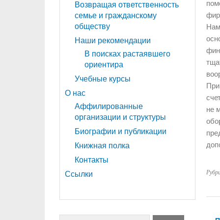
пом
Возвращая ответственность
фир
семье и гражданскому
обществу
Нам
осн
Наши рекомендации
фин
В поисках растаявшего
тща
ориентира
воо
Учебные курсы
При
О нас
сче
Аффилированные
не 
организации и структуры
обо
Биографии и публикации
пре
доп
Книжная полка
Контакты
Рубр
Ссылки