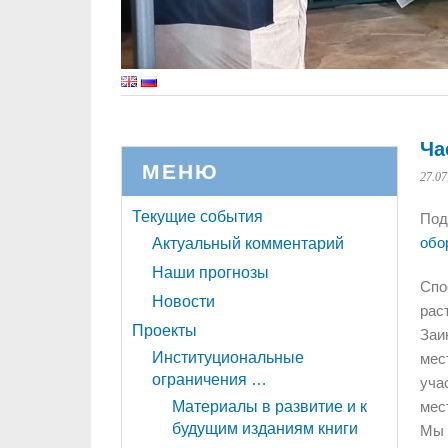
Ча
МЕНЮ
27.07
Текущие события
Под
обо
Актуальный комментарий
Наши прогнозы
Спо
Новости
рас
Проекты
Заи
Институциональные
мес
ограничения …
уча
Материалы в развитие и к
мес
будущим изданиям книги
Мы 