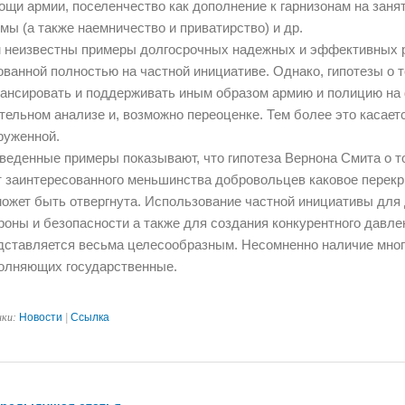
ощи армии, поселенчество как дополнение к гарнизонам на заня
мы (а также наемничество и приватирство) и др.
 неизвестны примеры долгосрочных надежных и эффективных 
ованной полностью на частной инициативе. Однако, гипотезы о т
ансировать и поддерживать иным образом армию и полицию на 
тельном анализе и, возможно переоценке. Тем более это касаетс
руженной.
веденные примеры показывают, что гипотеза Вернона Смита о т
т заинтересованного меньшинства добровольцев каковое перекр
может быть отвергнута. Использование частной инициативы для
роны и безопасности а также для создания конкурентного давле
дставляется весьма целесообразным. Несомненно наличие мног
олняющих государственные.
ики:
Новости
|
Ссылка