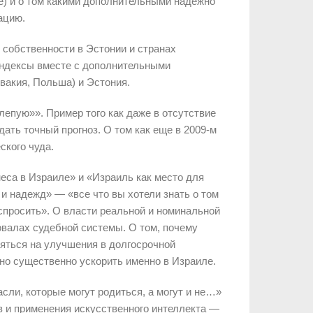
е) и о том какими дополнительными надежно
ацию.
 собственности в Эстонии и странах
индексы вместе с дополнительными
вакия, Польша) и Эстония.
лепую»». Пример того как даже в отсутствие
ать точный прогноз. О том как еще в 2009-м
ского чуда.
еса в Израиле» и «Израиль как место для
 и надежд» — «все что вы хотели знать о том
 спросить». О власти реальной и номинальной
овалах судебной системы. О том, почему
яться на улучшения в долгосрочной
жно существенно ускорить именно в Израиле.
сли, которые могут родиться, а могут и не…»
 и применения искусственного интеллекта —