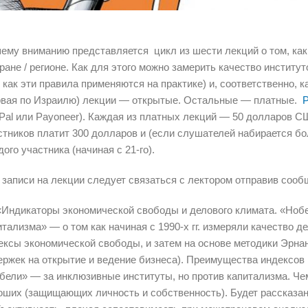
ему вниманию представляется цикл из шести лекций о том, как
тране / регионе. Как для этого можно замерить качество инстит
о как эти правила применяются на практике) и, соответственно, 
рвая по Израилю) лекции — открытые. Остальные — платные.
Р
Pal или Payoneer). Каждая из платных лекций — 50 долларов СШ
стников платит 300 долларов и (если слушателей набирается бо
дого участника (начиная с 21-го).
 записи на лекции следует связаться с лектором отправив соо
 «Индикаторы экономической свободы и делового климата. «Ноб
итализма» — о том как начиная с 1990-х гг. измеряли качество д
ексы экономической свободы, и затем на основе методики Эрна
ержек на открытие и ведение бизнеса). Преимущества индексов
бели» — за инклюзивные институты, но против капитализма. Ч
оших (защищающих личность и собственность). Будет рассказа