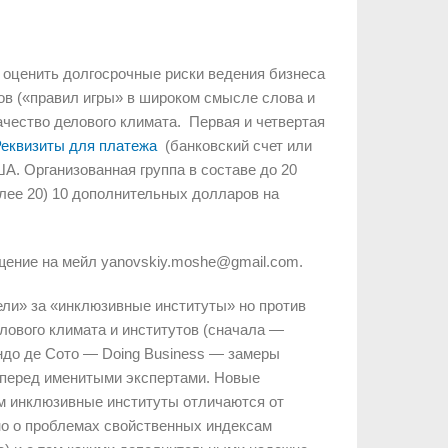
 оценить долгосрочные риски ведения бизнеса
утов («правил игры» в широком смысле слова и
качество делового климата. Первая и четвертая
еквизиты для платежа
(банковский счет или
А. Организованная группа в составе до 20
лее 20) 10 дополнительных долларов на
бщение на мейл yanovskiy.moshe@gmail.com.
ели» за «инклюзивные институты» но против
елового климата и институтов (сначала —
ндо де Сото — Doing Business — замеры
 перед именитыми экспертами. Новые
ем инклюзивные институты отличаются от
но о проблемах свойственных индексам