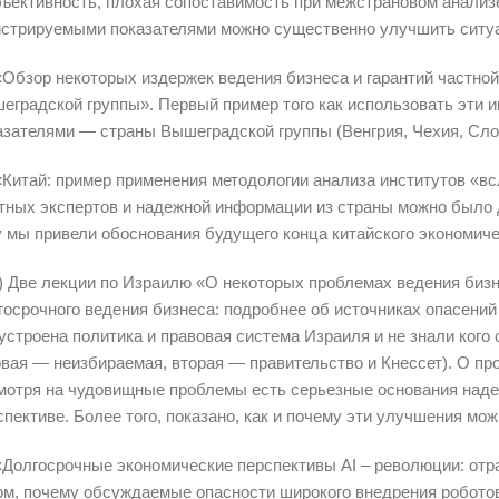
бъективность, плохая сопоставимость при межстрановом анализ
истрируемыми показателями можно существенно улучшить ситу
 «Обзор некоторых издержек ведения бизнеса и гарантий частной
еградской группы». Первый пример того как использовать эти 
азателями — страны Вышеградской группы (Венгрия, Чехия, Сло
 «Китай: пример применения методологии анализа институтов «вс
тных экспертов и надежной информации из страны можно было д
у мы привели обоснования будущего конца китайского экономиче
5) Две лекции по Израилю «О некоторых проблемах ведения бизн
госрочного ведения бизнеса: подробнее об источниках опасений
 устроена политика и правовая система Израиля и не знали кого
рвая — неизбираемая, вторая — правительство и Кнессет). О пр
мотря на чудовищные проблемы есть серьезные основания наде
спективе. Более того, показано, как и почему эти улучшения мо
 «Долгосрочные экономические перспективы AI – революции: отра
ом, почему обсуждаемые опасности широкого внедрения роботов