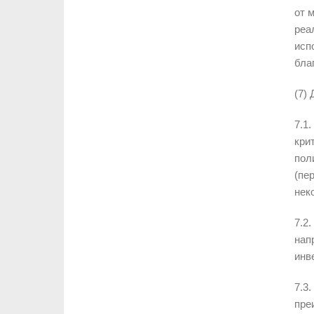
от 
реа
исп
бла
(7)
7.1
кри
пол
(пе
нек
7.2
нап
инв
7.3
пре