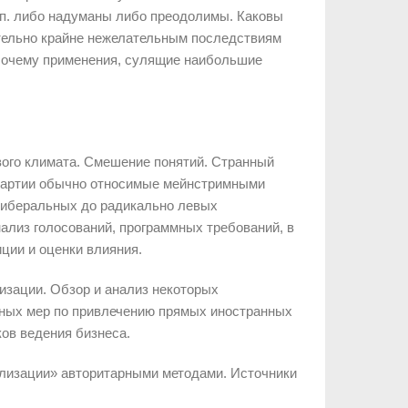
т.п. либо надуманы либо преодолимы. Каковы
ительно крайне нежелательным последствиям
 Почему применения, сулящие наибольшие
вого климата. Смешение понятий. Странный
 Партии обычно относимые мейнстримными
либеральных до радикально левых
ализ голосований, программных требований, в
ции и оценки влияния.
изации. Обзор и анализ некоторых
тных мер по привлечению прямых иностранных
ков ведения бизнеса.
билизации» авторитарными методами. Источники