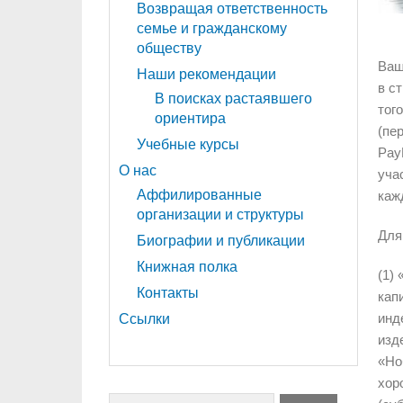
Возвращая ответственность
семье и гражданскому
обществу
Ваш
Наши рекомендации
в с
В поисках растаявшего
тог
ориентира
(пе
Учебные курсы
Pay
О нас
уча
Аффилированные
каж
организации и структуры
Для
Биографии и публикации
Книжная полка
(1)
Контакты
кап
инд
Ссылки
изд
«Но
хор