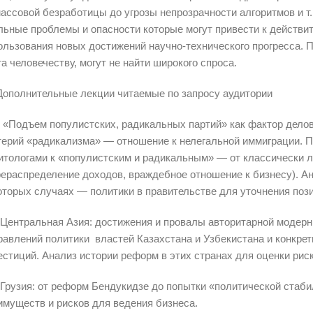
массовой безработицы до угрозы непрозрачности алгоритмов и 
льные проблемы и опасности которые могут привести к действ
ользования новых достижений научно-технического прогресса.
га человечеству, могут не найти широкого спроса.
 Дополнительные лекции читаемые по запросу аудитории
. «Подъем популистских, радикальных партий» как фактор дело
терий «радикализма» — отношение к нелегальной иммиграции.
итологами к «популистским и радикальным» — от классически 
рераспределение доходов, враждебное отношение к бизнесу). Ан
оторых случаях — политики в правительстве для уточнения пози
. Центральная Азия: достижения и провалы авторитарной модерн
равлений политики властей Казахстана и Узбекистана и конкре
естиций. Анализ истории реформ в этих странах для оценки рис
. Грузия: от реформ Бендукидзе до попытки «политической ста
имуществ и рисков для ведения бизнеса.