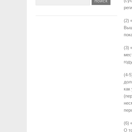
(су
рег
(2)
Выш
пок
(3)
мес
год
(4-
дол
как
(пе
нес
пер
(6)
О т